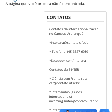
A página que você procura não foi encontrada.
CONTATOS
Contatos da Internacionalização
no Campus Araranguá
*inter.ara@contato.ufsc.br
* Telefone: (48) 3527-6939
*facebook.com/interara
Contatos da SINTER
* Ciência sem Fronteiras:
csf@contato.ufsc.br
* Intercâmbio (alunos
internacionais):
incoming.sinter@contato.ufsc.br
* Intercâmbio (alunos da UFSC):