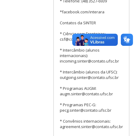
* Telefone: (48) 3527-6939
*facebook.com/interara
Contatos da SINTER
* Ciência sem Fronteiras:
csf@contato.ufsc.br
* Intercâmbio (alunos
internacionais):
incoming.sinter@contato.ufsc.br
* Intercâmbio (alunos da UFSC):
outgoing.sinter@contato.ufsc.br
* Programas AUGM:
augm.sinter@contato.ufsc.br
* Programas PEC-G:
pecg.sinter@contato.ufsc.br
* Convênios internacionais:
agreement.sinter@contato.ufsc.br