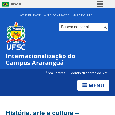
BRASIL
Simplifique!
ACESSIBILIDADE
ALTO CONTRASTE
MAPA DO SITE
Comunica BR
Participe
Acesso à informação
Legislação
Internacionalização do
Canais
Campus Araranguá
Área Restrita
Administradores do Site
MENU
História, arte e cultura –