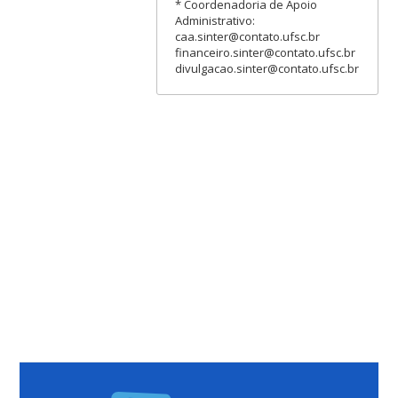
* Coordenadoria de Apoio
Administrativo:
caa.sinter@contato.ufsc.br
financeiro.sinter@contato.ufsc.br
divulgacao.sinter@contato.ufsc.br