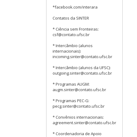
*facebook.com/interara
Contatos da SINTER
* Ciência sem Fronteiras:
csf@contato.ufsc.br
* Intercâmbio (alunos
internacionais):
incoming.sinter@contato.ufsc.br
* Intercâmbio (alunos da UFSC):
outgoing.sinter@contato.ufsc.br
* Programas AUGM:
augm.sinter@contato.ufsc.br
* Programas PEC-G:
pecg.sinter@contato.ufsc.br
* Convênios internacionais:
agreement.sinter@contato.ufsc.br
* Coordenadoria de Apoio