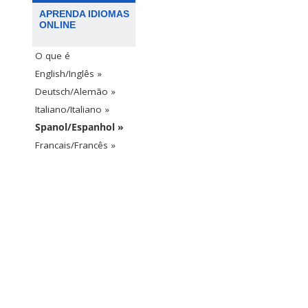
APRENDA IDIOMAS
ONLINE
O que é
English/Inglês »
Deutsch/Alemão »
Italiano/Italiano »
Spanol/Espanhol »
Francais/Francês »