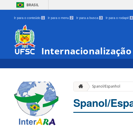
BRASIL
Ir para o conteúdo
1
Ir para o menu
2
Ir para a busca
3
Ir para o rodapé
4
Internacionalizaçã
Spanol/Espanhol
Spanol/Esp