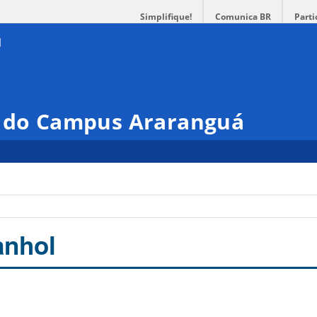
Simplifique!
Comunica BR
Parti
o do Campus Araranguá
anhol