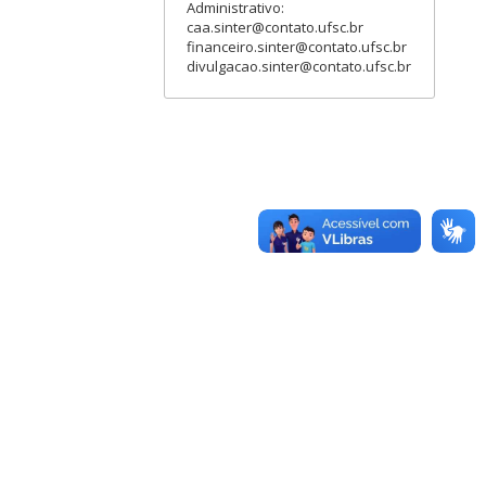
Administrativo:
caa.sinter@contato.ufsc.br
financeiro.sinter@contato.ufsc.br
divulgacao.sinter@contato.ufsc.br