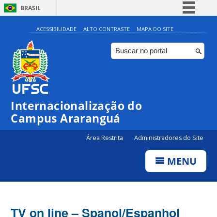
BRASIL
Simplifique!
ACESSIBILIDADE
ALTO CONTRASTE
MAPA DO SITE
Comunica BR
Participe
Acesso à informação
Legislação
Internacionalização do
Canais
Campus Araranguá
Área Restrita
Administradores do Site
MENU
TV on line – Spanol/Espanhol