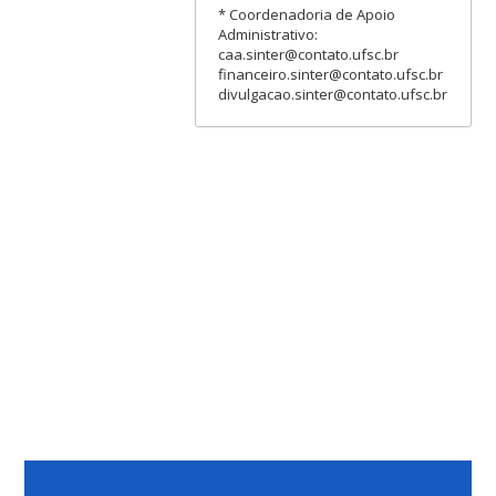
* Coordenadoria de Apoio
Administrativo:
caa.sinter@contato.ufsc.br
financeiro.sinter@contato.ufsc.br
divulgacao.sinter@contato.ufsc.br