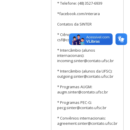
* Telefone: (48) 3527-6939
*facebook.com/interara
Contatos da SINTER
* Ciência sem Fronteiras:
csf@contato.ufsc.br
* Intercâmbio (alunos
internacionais):
incoming.sinter@contato.ufsc.br
* Intercâmbio (alunos da UFSC):
outgoing.sinter@contato.ufsc.br
* Programas AUGM:
augm.sinter@contato.ufsc.br
* Programas PEC-G:
pecg.sinter@contato.ufsc.br
* Convênios internacionais:
agreement.sinter@contato.ufsc.br