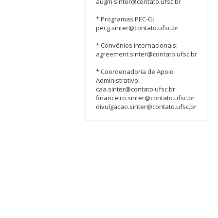
augm.sinter@contato.ufsc.br
* Programas PEC-G:
pecg.sinter@contato.ufsc.br
* Convênios internacionais:
agreement.sinter@contato.ufsc.br
* Coordenadoria de Apoio
Administrativo:
caa.sinter@contato.ufsc.br
financeiro.sinter@contato.ufsc.br
divulgacao.sinter@contato.ufsc.br