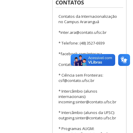
CONTATOS
Contatos da Internacionalização
no Campus Araranguá
*inter.ara@contato.ufsc.br
* Telefone: (48) 3527-6939
*facebook.com/interara
Contatos da SINTER
* Ciência sem Fronteiras:
csf@contato.ufsc.br
* Intercâmbio (alunos
internacionais):
incoming.sinter@contato.ufsc.br
* Intercâmbio (alunos da UFSC):
outgoing.sinter@contato.ufsc.br
* Programas AUGM: