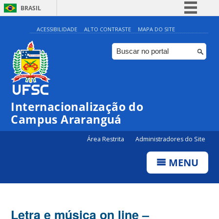
BRASIL
Simplifique!
ACESSIBILIDADE
ALTO CONTRASTE
MAPA DO SITE
Comunica BR
Participe
Acesso à informação
Legislação
Internacionalização do
Canais
Campus Araranguá
Área Restrita
Administradores do Site
MENU
Letra e música on line –